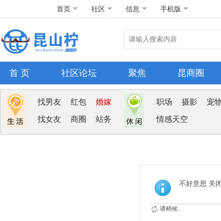
首页
社区
信息
手机版
首 页
社区论坛
聚焦
昆商圈
找男友
红包
婚嫁
职场
摄影
宠
找女友
商圈
站务
情感天空
不好意思 关
请稍候...