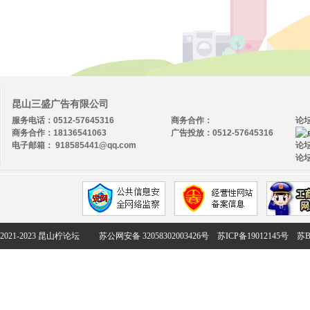
昆山三盛广告有限公司
服务电话：0512-57645316
商务合作：
论
商务合作：18136541063
广告投放：0512-57645316
电子邮箱： 918585441@qq.com
论坛
论坛
2021-2023 昆山柠论坛
苏公网安备 32058302003426号
苏ICP备19012145号
苏B2-