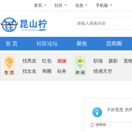
首页
社区
信息
手机版
首 页
社区论坛
聚焦
昆商圈
找男友
红包
婚嫁
职场
摄影
宠
找女友
商圈
站务
情感天空
不好意思 关
请稍候...