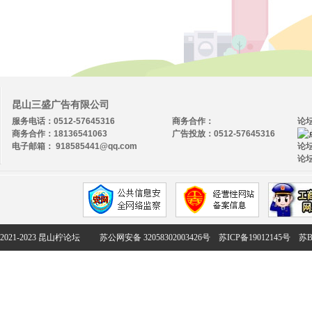
昆山三盛广告有限公司
服务电话：0512-57645316
商务合作：
论
商务合作：18136541063
广告投放：0512-57645316
电子邮箱： 918585441@qq.com
论坛
论坛
2021-2023 昆山柠论坛
苏公网安备 32058302003426号
苏ICP备19012145号
苏B2-