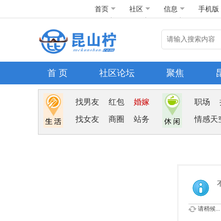
首页
社区
信息
手机版
首 页
社区论坛
聚焦
找男友
红包
婚嫁
职场
找女友
商圈
站务
情感天
请稍候...