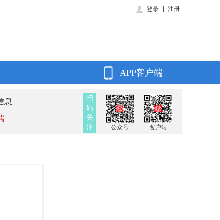
|
注册
登录
APP客户端
扫
信息
码
关
端
注
公众号
客户端