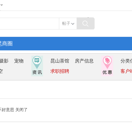
帖子
昆商圈
摄影
宠物
昆山茶馆
房产信息
分类
空
求职招聘
客户
不好意思 关闭了