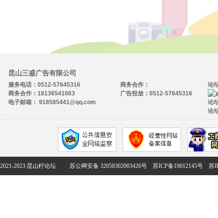
昆山三盛广告有限公司
服务电话：0512-57645316
商务合作：
论
商务合作：18136541063
广告投放：0512-57645316
电子邮箱： 918585441@qq.com
论坛
论坛
2021-2023 昆山柠论坛
苏公网安备 32058302003426号
苏ICP备19012145号
苏B2-