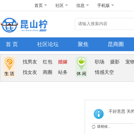
首页
社区
信息
手机版
首 页
社区论坛
聚焦
昆商圈
找男友
红包
婚嫁
职场
摄影
宠
找女友
商圈
站务
情感天空
不好意思 关
请稍候...