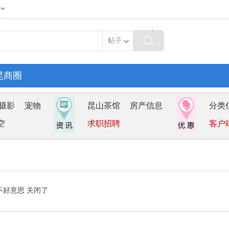
帖子
昆商圈
摄影
宠物
昆山茶馆
房产信息
分类
空
求职招聘
客户
不好意思 关闭了