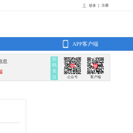
|
注册
登录
APP客户端
扫
信息
码
关
端
注
公众号
客户端