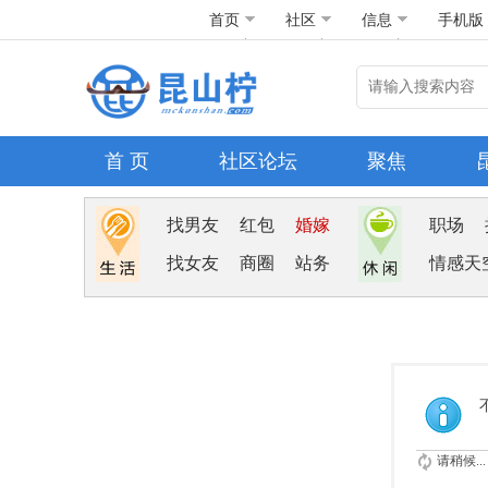
首页
社区
信息
手机版
首 页
社区论坛
聚焦
找男友
红包
婚嫁
职场
找女友
商圈
站务
情感天
请稍候...