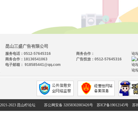
昆山三盛广告有限公司
服务电话：0512-57645316
商务合作：
论
商务合作：18136541063
广告投放：0512-57645316
电子邮箱： 918585441@qq.com
论坛
论坛
2021-2023 昆山柠论坛
苏公网安备 32058302003426号
苏ICP备19012145号
苏B2-