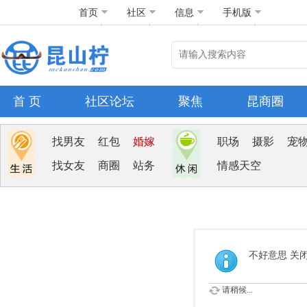
首页
社区
信息
手机版
首 页
社区论坛
聚焦
昆商圈
找男友
红包
婚嫁
职场
摄影
宠
找女友
商圈
站务
情感天空
不好意思 关
请稍候...