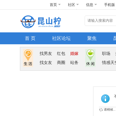
首页
社区
信息
手机版
首 页
社区论坛
聚焦
找男友
红包
婚嫁
职场
找女友
商圈
站务
情感天
请稍候...