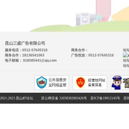
昆山三盛广告有限公司
服务电话：0512-57645316
商务合作：
论
商务合作：18136541063
广告投放：0512-57645316
电子邮箱： 918585441@qq.com
论坛
论坛
2021-2023 昆山柠论坛
苏公网安备 32058302003426号
苏ICP备19012145号
苏B2-