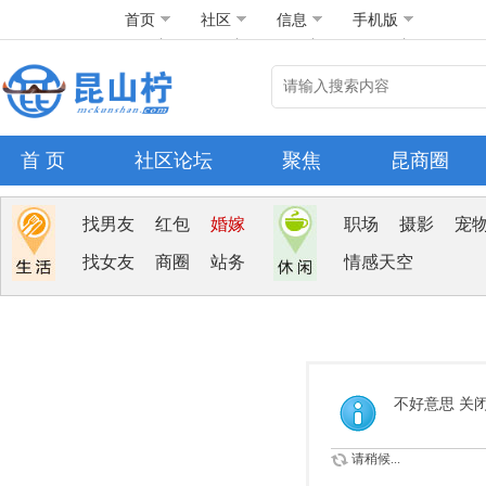
首页
社区
信息
手机版
首 页
社区论坛
聚焦
昆商圈
找男友
红包
婚嫁
职场
摄影
宠
找女友
商圈
站务
情感天空
不好意思 关
请稍候...