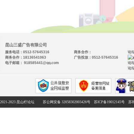
昆山三盛广告有限公司
服务电话：0512-57645316
商务合作：
论
商务合作：18136541063
广告投放：0512-57645316
电子邮箱： 918585441@qq.com
论坛
论坛
2021-2023 昆山柠论坛
苏公网安备 32058302003426号
苏ICP备19012145号
苏B2-