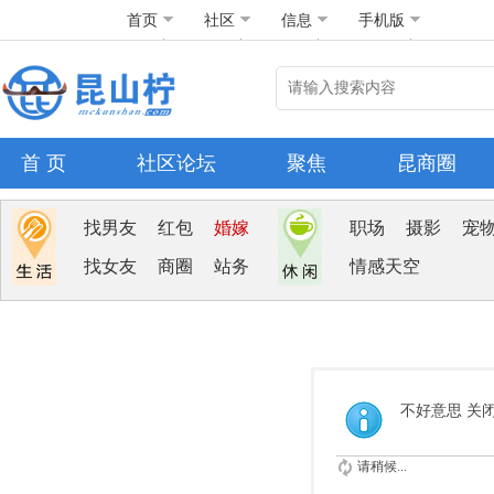
首页
社区
信息
手机版
首 页
社区论坛
聚焦
昆商圈
找男友
红包
婚嫁
职场
摄影
宠
找女友
商圈
站务
情感天空
不好意思 关
请稍候...