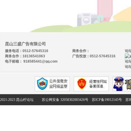
昆山三盛广告有限公司
服务电话：0512-57645316
商务合作：
论
商务合作：18136541063
广告投放：0512-57645316
电子邮箱： 918585441@qq.com
论坛
论坛
2021-2023 昆山柠论坛
苏公网安备 32058302003426号
苏ICP备19012145号
苏B2-