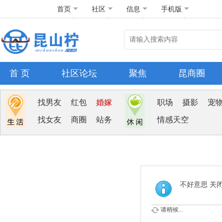
首页
社区
信息
手机版
首 页
社区论坛
聚焦
昆商圈
找男友
红包
婚嫁
职场
摄影
宠
找女友
商圈
站务
情感天空
不好意思 关
请稍候...