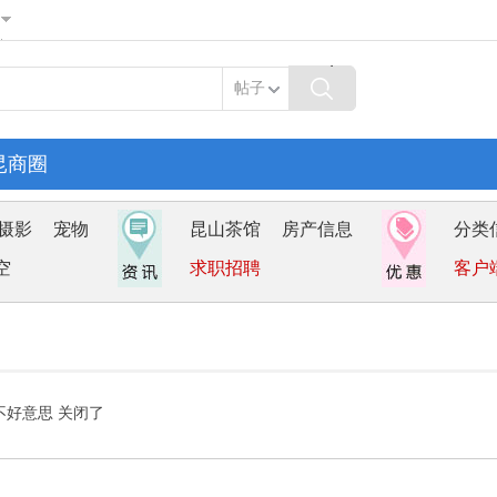
帖子
昆商圈
摄影
宠物
昆山茶馆
房产信息
分类
空
求职招聘
客户
不好意思 关闭了