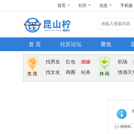
首页
社区
信息
手机版
首 页
社区论坛
聚焦
找男友
红包
婚嫁
职场
找女友
商圈
站务
情感天
请稍候...