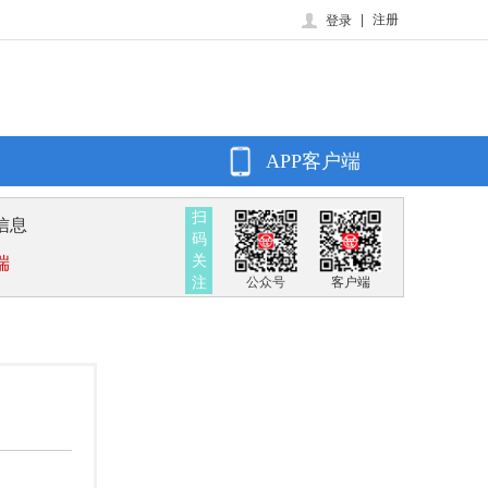
|
注册
登录
APP客户端
扫
信息
码
关
端
注
公众号
客户端