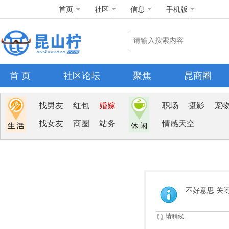
首页
社区
信息
手机版
首 页
社区论坛
聚焦
昆商圈
找男友
红包
婚嫁
职场
摄影
宠
找女友
商圈
站务
情感天空
不好意思 关
请稍候...