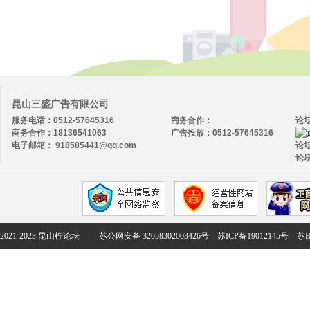
昆山三盛广告有限公司
服务电话：0512-57645316
商务合作：
论
商务合作：18136541063
广告投放：0512-57645316
电子邮箱： 918585441@qq.com
论坛
论坛
2021-2023 昆山柠论坛
苏公网安备 32058302003426号
苏ICP备19012145号
苏B2-