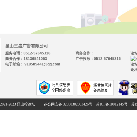
昆山三盛广告有限公司
服务电话：0512-57645316
商务合作：
论
商务合作：18136541063
广告投放：0512-57645316
电子邮箱： 918585441@qq.com
论坛
论坛
2021-2023 昆山柠论坛
苏公网安备 32058302003426号
苏ICP备19012145号
苏B2-