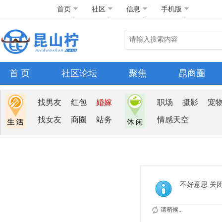
首页
社区
信息
手机版
首 页
社区论坛
聚焦
昆商圈
找男友
红包
婚嫁
职场
摄影
宠
找女友
商圈
站务
情感天空
不好意思 关
请稍候...