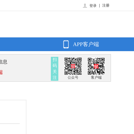
|
注册
登录
APP客户端
扫
信息
码
关
端
注
公众号
客户端