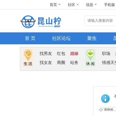
首页
社区
信息
手机版
首 页
社区论坛
聚焦
找男友
红包
婚嫁
职场
找女友
商圈
站务
情感天
请稍候...