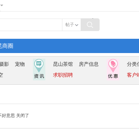
帖子
昆商圈
摄影
宠物
昆山茶馆
房产信息
分类
空
求职招聘
客户
不好意思 关闭了