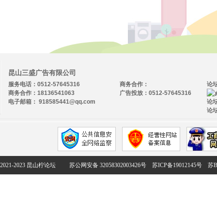
昆山三盛广告有限公司
服务电话：0512-57645316
商务合作：
论
商务合作：18136541063
广告投放：0512-57645316
电子邮箱： 918585441@qq.com
论坛
论坛
2021-2023 昆山柠论坛
苏公网安备 32058302003426号
苏ICP备19012145号
苏B2-