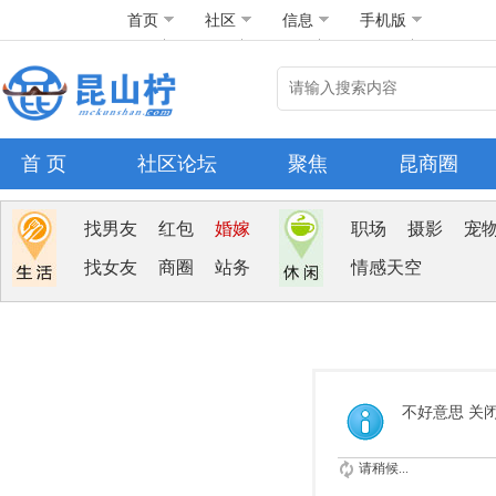
首页
社区
信息
手机版
首 页
社区论坛
聚焦
昆商圈
找男友
红包
婚嫁
职场
摄影
宠
找女友
商圈
站务
情感天空
不好意思 关
请稍候...