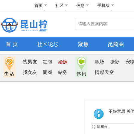
首页
社区
信息
手机版
首 页
社区论坛
聚焦
昆商圈
找男友
红包
婚嫁
职场
摄影
宠
找女友
商圈
站务
情感天空
不好意思 关
请稍候...