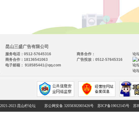
昆山三盛广告有限公司
服务电话：0512-57645316
商务合作：
论
商务合作：18136541063
广告投放：0512-57645316
电子邮箱： 918585441@qq.com
论坛
论坛
2021-2023 昆山柠论坛
苏公网安备 32058302003426号
苏ICP备19012145号
苏B2-