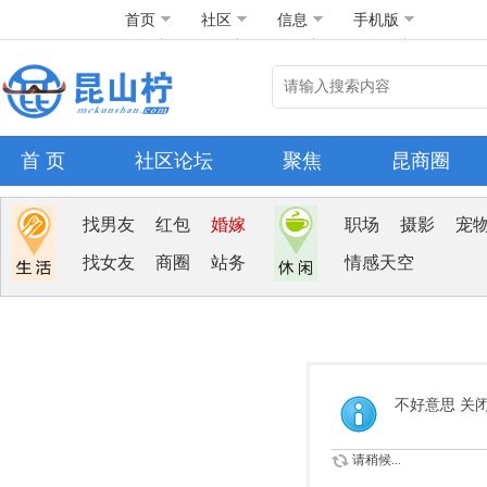
首页
社区
信息
手机版
首 页
社区论坛
聚焦
昆商圈
找男友
红包
婚嫁
职场
摄影
宠
找女友
商圈
站务
情感天空
不好意思 关
请稍候...