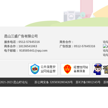
昆山三盛广告有限公司
服务电话：0512-57645316
商务合作：
论
商务合作：18136541063
广告投放：0512-57645316
电子邮箱： 918585441@qq.com
论坛
论坛
2021-2023 昆山柠论坛
苏公网安备 32058302003426号
苏ICP备19012145号
苏B2-