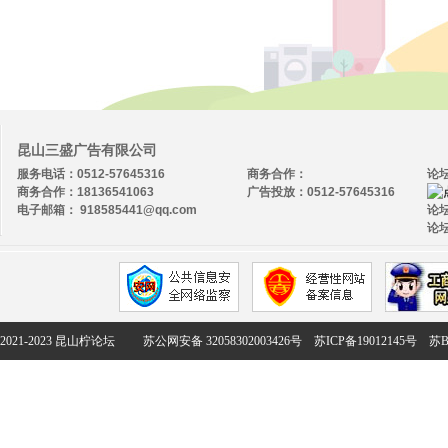
昆山三盛广告有限公司
服务电话：0512-57645316
商务合作：
论
商务合作：18136541063
广告投放：0512-57645316
电子邮箱： 918585441@qq.com
论坛
论坛
2021-2023 昆山柠论坛
苏公网安备 32058302003426号
苏ICP备19012145号
苏B2-