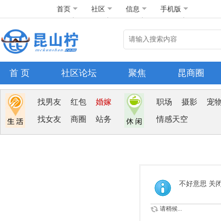
首页
社区
信息
手机版
首 页
社区论坛
聚焦
昆商圈
找男友
红包
婚嫁
职场
摄影
宠
找女友
商圈
站务
情感天空
不好意思 关
请稍候...