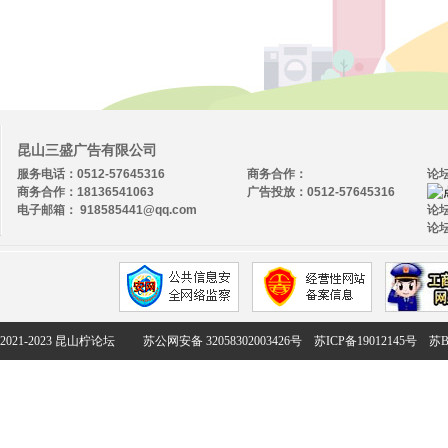
昆山三盛广告有限公司
服务电话：0512-57645316
商务合作：
论
商务合作：18136541063
广告投放：0512-57645316
电子邮箱： 918585441@qq.com
论坛
论坛
2021-2023 昆山柠论坛
苏公网安备 32058302003426号
苏ICP备19012145号
苏B2-