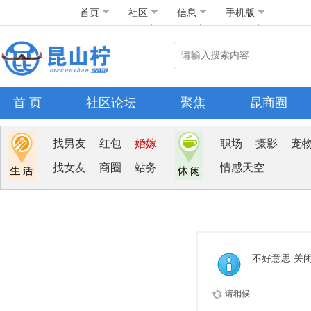
首页
社区
信息
手机版
首 页
社区论坛
聚焦
昆商圈
找男友
红包
婚嫁
职场
摄影
宠
找女友
商圈
站务
情感天空
不好意思 关
请稍候...