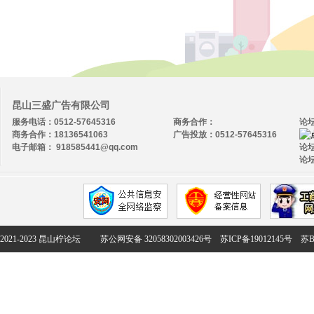
昆山三盛广告有限公司
服务电话：0512-57645316
商务合作：
论
商务合作：18136541063
广告投放：0512-57645316
电子邮箱： 918585441@qq.com
论坛
论坛
2021-2023 昆山柠论坛
苏公网安备 32058302003426号
苏ICP备19012145号
苏B2-