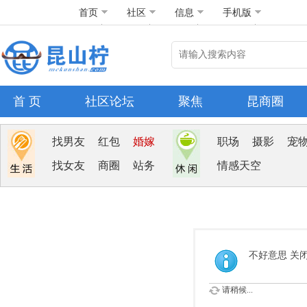
首页
社区
信息
手机版
首 页
社区论坛
聚焦
昆商圈
找男友
红包
婚嫁
职场
摄影
宠
找女友
商圈
站务
情感天空
不好意思 关
请稍候...