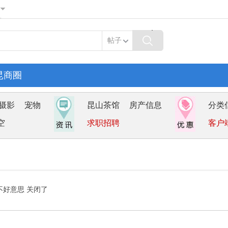
帖子
昆商圈
摄影
宠物
昆山茶馆
房产信息
分类
空
求职招聘
客户
不好意思 关闭了