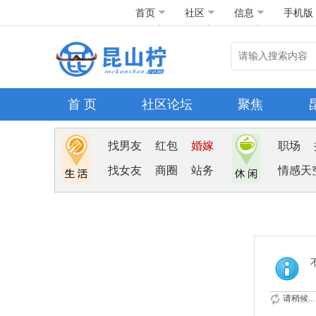
首页
社区
信息
手机版
首 页
社区论坛
聚焦
找男友
红包
婚嫁
职场
找女友
商圈
站务
情感天
请稍候...