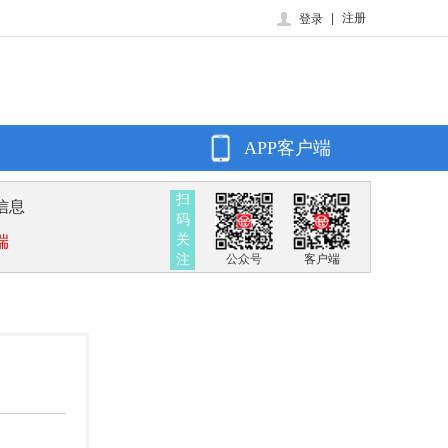
|
注册
登录
APP客户端
扫
信息
码
关
端
注
公众号
客户端