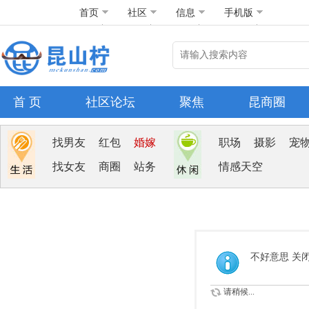
首页
社区
信息
手机版
首 页
社区论坛
聚焦
昆商圈
找男友
红包
婚嫁
职场
摄影
宠
找女友
商圈
站务
情感天空
不好意思 关
请稍候...