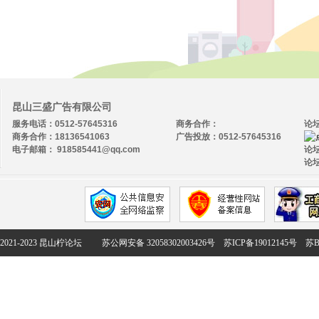
昆山三盛广告有限公司
服务电话：0512-57645316
商务合作：
论
商务合作：18136541063
广告投放：0512-57645316
电子邮箱： 918585441@qq.com
论坛
论坛
2021-2023 昆山柠论坛
苏公网安备 32058302003426号
苏ICP备19012145号
苏B2-