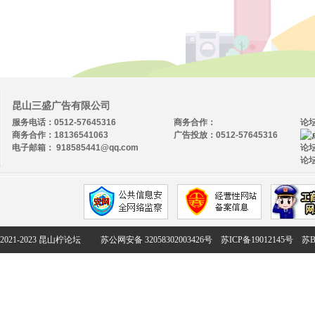
昆山三盛广告有限公司
服务电话：0512-57645316
商务合作：
论
商务合作：18136541063
广告投放：0512-57645316
电子邮箱： 918585441@qq.com
论坛
论坛
2021-2023 昆山柠论坛
苏公网安备 32058302003426号
苏ICP备19012145号
苏B2-