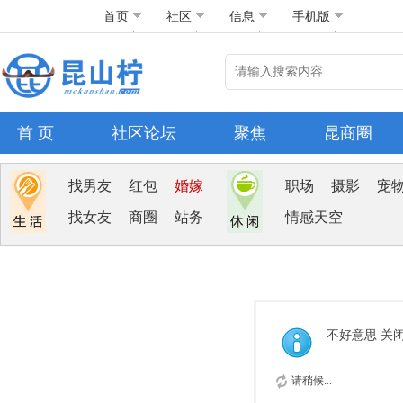
首页
社区
信息
手机版
首 页
社区论坛
聚焦
昆商圈
找男友
红包
婚嫁
职场
摄影
宠
找女友
商圈
站务
情感天空
不好意思 关
请稍候...