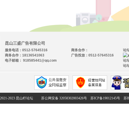
昆山三盛广告有限公司
服务电话：0512-57645316
商务合作：
论
商务合作：18136541063
广告投放：0512-57645316
电子邮箱： 918585441@qq.com
论坛
论坛
2021-2023 昆山柠论坛
苏公网安备 32058302003426号
苏ICP备19012145号
苏B2-