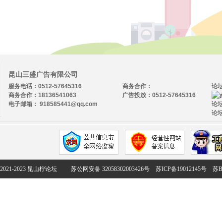
昆山三盛广告有限公司
服务电话：0512-57645316
商务合作：
论
商务合作：18136541063
广告投放：0512-57645316
电子邮箱： 918585441@qq.com
论坛
论坛
2021-2023 昆山柠论坛
苏公网安备 32058302003426号
苏ICP备19012145号
苏B2-