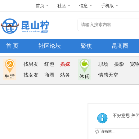
首页
社区
信息
手机版
首 页
社区论坛
聚焦
昆商圈
找男友
红包
婚嫁
职场
摄影
宠
找女友
商圈
站务
情感天空
不好意思 关
请稍候...