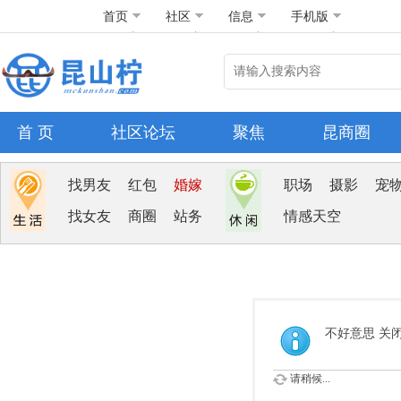
首页
社区
信息
手机版
首 页
社区论坛
聚焦
昆商圈
找男友
红包
婚嫁
职场
摄影
宠
找女友
商圈
站务
情感天空
不好意思 关
请稍候...