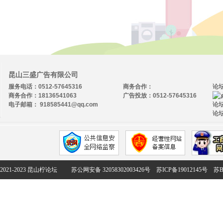
昆山三盛广告有限公司
服务电话：0512-57645316
商务合作：
论
商务合作：18136541063
广告投放：0512-57645316
电子邮箱： 918585441@qq.com
论坛
论坛
2021-2023 昆山柠论坛
苏公网安备 32058302003426号
苏ICP备19012145号
苏B2-