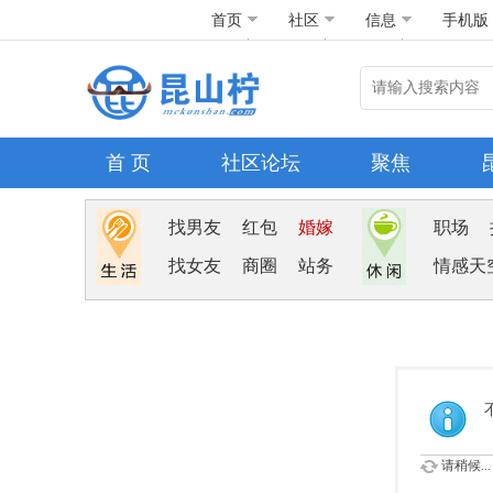
首页
社区
信息
手机版
首 页
社区论坛
聚焦
找男友
红包
婚嫁
职场
找女友
商圈
站务
情感天
请稍候...