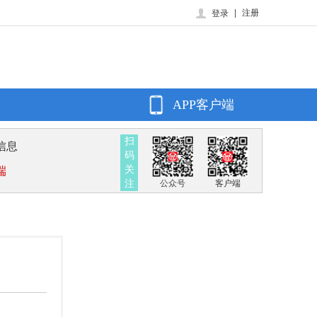
|
注册
登录
APP客户端
扫
信息
码
关
端
注
公众号
客户端