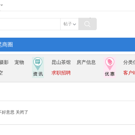
帖子
昆商圈
摄影
宠物
昆山茶馆
房产信息
分类
空
求职招聘
客户
不好意思 关闭了