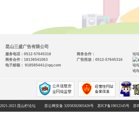
昆山三盛广告有限公司
服务电话：0512-57645316
商务合作：
论
商务合作：18136541063
广告投放：0512-57645316
电子邮箱： 918585441@qq.com
论坛
论坛
2021-2023 昆山柠论坛
苏公网安备 32058302003426号
苏ICP备19012145号
苏B2-