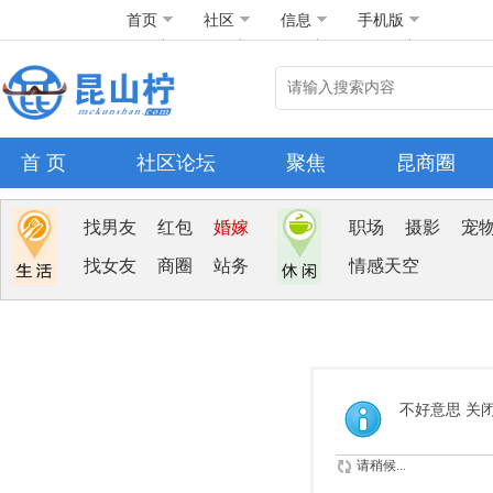
首页
社区
信息
手机版
首 页
社区论坛
聚焦
昆商圈
找男友
红包
婚嫁
职场
摄影
宠
找女友
商圈
站务
情感天空
不好意思 关
请稍候...