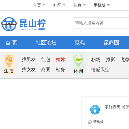
首页
社区
信息
手机版
首 页
社区论坛
聚焦
昆商圈
找男友
红包
婚嫁
职场
摄影
宠
找女友
商圈
站务
情感天空
不好意思 关
请稍候...