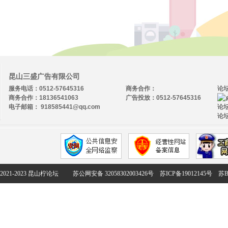
昆山三盛广告有限公司
服务电话：0512-57645316
商务合作：
论
商务合作：18136541063
广告投放：0512-57645316
电子邮箱： 918585441@qq.com
论坛
论坛
2021-2023 昆山柠论坛
苏公网安备 32058302003426号
苏ICP备19012145号
苏B2-