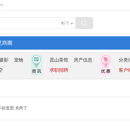
帖子
昆商圈
摄影
宠物
昆山茶馆
房产信息
分类
空
求职招聘
客户
不好意思 关闭了