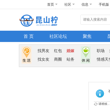
首页
社区
信息
手机版
首 页
社区论坛
聚焦
找男友
红包
婚嫁
职场
找女友
商圈
站务
情感天
请稍候...