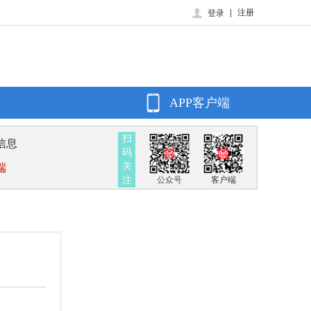
|
注册
登录
APP客户端
扫
信息
码
关
端
注
公众号
客户端