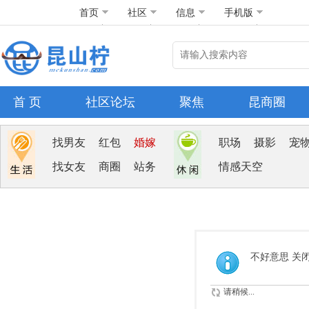
首页
社区
信息
手机版
首 页
社区论坛
聚焦
昆商圈
找男友
红包
婚嫁
职场
摄影
宠
找女友
商圈
站务
情感天空
不好意思 关
请稍候...