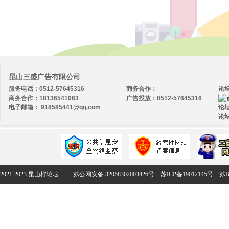
昆山三盛广告有限公司
服务电话：0512-57645316
商务合作：
论
商务合作：18136541063
广告投放：0512-57645316
电子邮箱： 918585441@qq.com
论坛
论坛
2021-2023 昆山柠论坛
苏公网安备 32058302003426号
苏ICP备19012145号
苏B2-