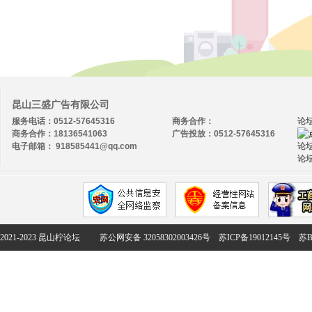
昆山三盛广告有限公司
服务电话：0512-57645316
商务合作：
论
商务合作：18136541063
广告投放：0512-57645316
电子邮箱： 918585441@qq.com
论坛
论坛
2021-2023 昆山柠论坛
苏公网安备 32058302003426号
苏ICP备19012145号
苏B2-