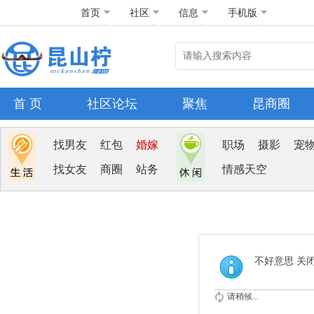
首页
社区
信息
手机版
首 页
社区论坛
聚焦
昆商圈
找男友
红包
婚嫁
职场
摄影
宠
找女友
商圈
站务
情感天空
不好意思 关
请稍候...