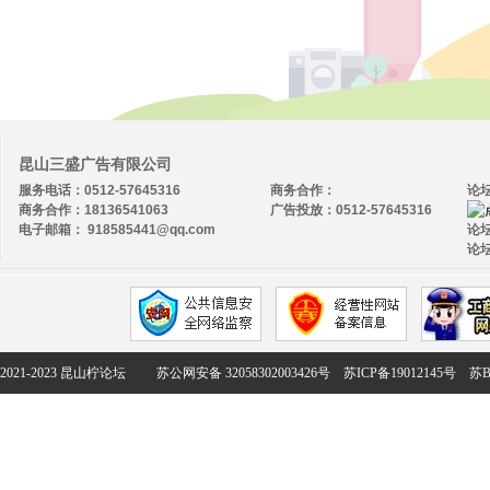
昆山三盛广告有限公司
服务电话：0512-57645316
商务合作：
论
商务合作：18136541063
广告投放：0512-57645316
电子邮箱： 918585441@qq.com
论坛
论坛
2021-2023 昆山柠论坛
苏公网安备 32058302003426号
苏ICP备19012145号
苏B2-