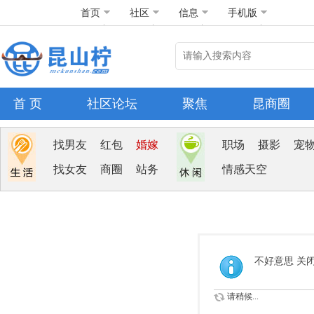
首页
社区
信息
手机版
首 页
社区论坛
聚焦
昆商圈
找男友
红包
婚嫁
职场
摄影
宠
找女友
商圈
站务
情感天空
不好意思 关
请稍候...