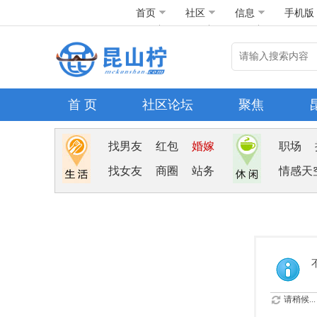
首页
社区
信息
手机版
首 页
社区论坛
聚焦
找男友
红包
婚嫁
职场
找女友
商圈
站务
情感天
请稍候...