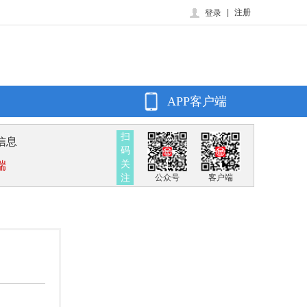
|
注册
登录
APP客户端
扫
信息
码
关
端
注
公众号
客户端