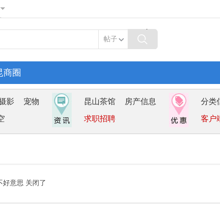
帖子
昆商圈
摄影
宠物
昆山茶馆
房产信息
分类
空
求职招聘
客户
不好意思 关闭了