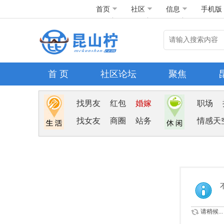
首页
社区
信息
手机版
首 页
社区论坛
聚焦
找男友
红包
婚嫁
职场
找女友
商圈
站务
情感天
请稍候...