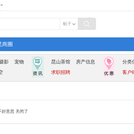
帖子
昆商圈
摄影
宠物
昆山茶馆
房产信息
分类
空
求职招聘
客户
不好意思 关闭了