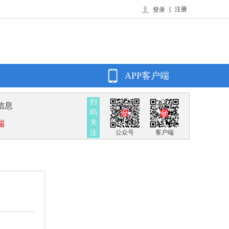
|
注册
登录
APP客户端
扫
信息
码
关
端
注
公众号
客户端