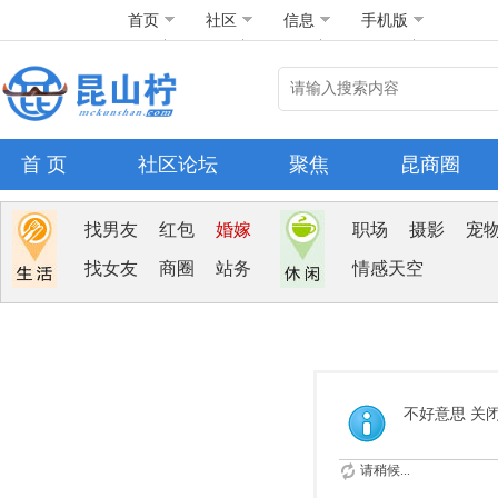
首页
社区
信息
手机版
首 页
社区论坛
聚焦
昆商圈
找男友
红包
婚嫁
职场
摄影
宠
找女友
商圈
站务
情感天空
不好意思 关
请稍候...