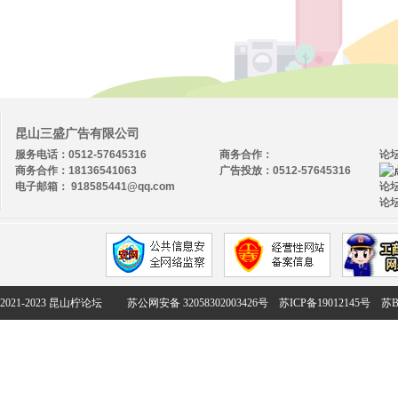
昆山三盛广告有限公司
服务电话：0512-57645316
商务合作：
论
商务合作：18136541063
广告投放：0512-57645316
电子邮箱： 918585441@qq.com
论坛
论坛
2021-2023 昆山柠论坛
苏公网安备 32058302003426号
苏ICP备19012145号
苏B2-