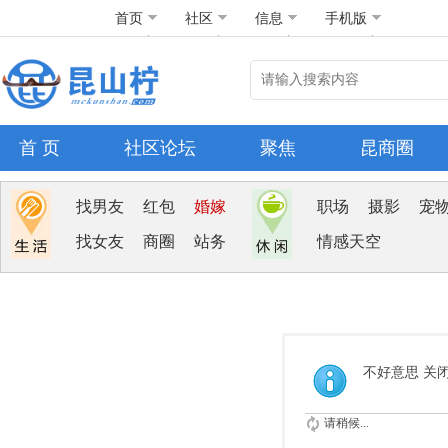
首页
社区
信息
手机版
首 页
社区论坛
聚焦
昆商圈
找男友
红包
婚嫁
职场
摄影
宠
找女友
商圈
站务
情感天空
不好意思 关
请稍候...