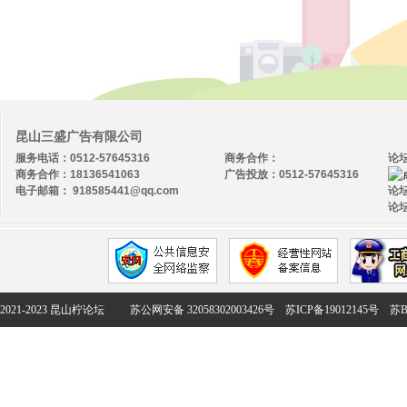
昆山三盛广告有限公司
服务电话：0512-57645316
商务合作：
论
商务合作：18136541063
广告投放：0512-57645316
电子邮箱： 918585441@qq.com
论坛
论坛
2021-2023 昆山柠论坛
苏公网安备 32058302003426号
苏ICP备19012145号
苏B2-