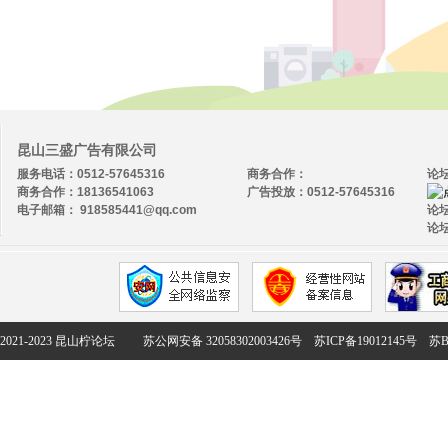
昆山三盛广告有限公司
服务电话：0512-57645316
商务合作：
论
商务合作：18136541063
广告投放：0512-57645316
电子邮箱： 918585441@qq.com
论坛
论坛
2021-2023 昆山柠论坛
苏公网安备 32058302003426号
苏ICP备19012145号
苏B2-