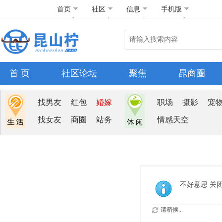
首页
社区
信息
手机版
首 页
社区论坛
聚焦
昆商圈
找男友
红包
婚嫁
职场
摄影
宠
找女友
商圈
站务
情感天空
不好意思 关
请稍候...