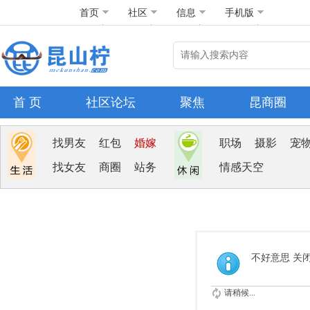
首页
社区
信息
手机版
首 页
社区论坛
聚焦
昆商圈
找男友
红包
婚嫁
职场
摄影
宠
找女友
商圈
站务
情感天空
不好意思 关
请稍候...