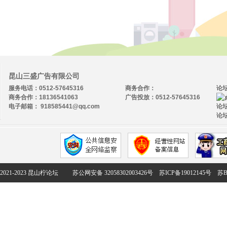
昆山三盛广告有限公司
服务电话：0512-57645316
商务合作：
论
商务合作：18136541063
广告投放：0512-57645316
电子邮箱： 918585441@qq.com
论坛
论坛
2021-2023 昆山柠论坛
苏公网安备 32058302003426号
苏ICP备19012145号
苏B2-