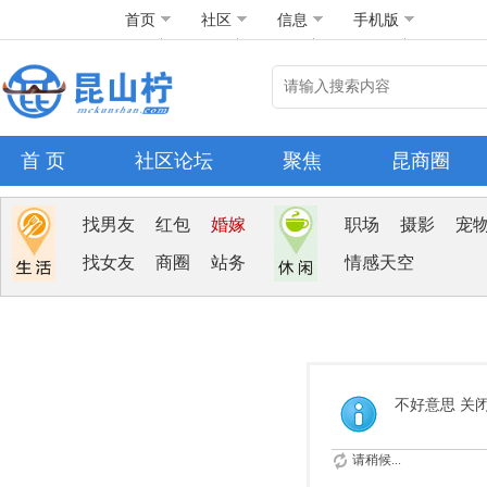
首页
社区
信息
手机版
首 页
社区论坛
聚焦
昆商圈
找男友
红包
婚嫁
职场
摄影
宠
找女友
商圈
站务
情感天空
不好意思 关
请稍候...