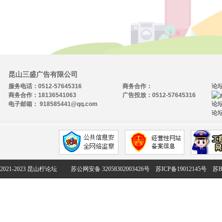
昆山三盛广告有限公司
服务电话：0512-57645316
商务合作：
论
商务合作：18136541063
广告投放：0512-57645316
电子邮箱： 918585441@qq.com
论坛
论坛
2021-2023 昆山柠论坛
苏公网安备 32058302003426号
苏ICP备19012145号
苏B2-