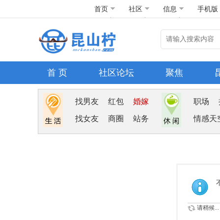
首页
社区
信息
手机版
首 页
社区论坛
聚焦
找男友
红包
婚嫁
职场
找女友
商圈
站务
情感天
请稍候...