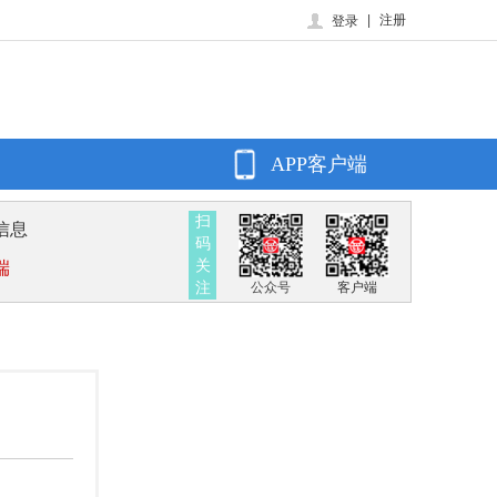
|
注册
登录
APP客户端
扫
信息
码
关
端
注
公众号
客户端