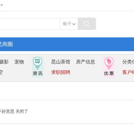
帖子
昆商圈
摄影
宠物
昆山茶馆
房产信息
分类
空
求职招聘
客户
不好意思 关闭了