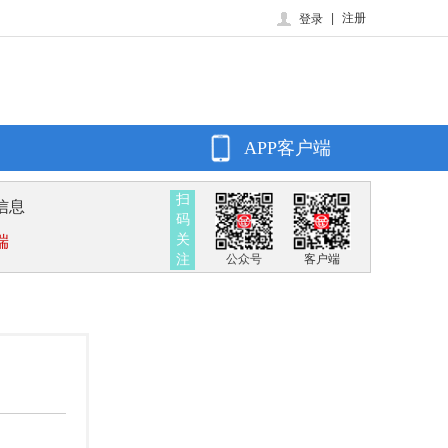
|
注册
登录
APP客户端
扫
信息
码
关
端
注
公众号
客户端