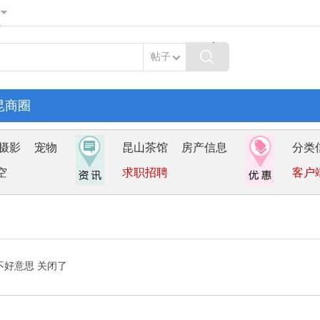
帖子
昆商圈
摄影
宠物
昆山茶馆
房产信息
分类
空
求职招聘
客户
不好意思 关闭了