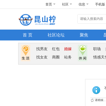
首页
社区
信息
手机版
首 页
社区论坛
聚焦
找男友
红包
婚嫁
职场
找女友
商圈
站务
情感天
请稍候...