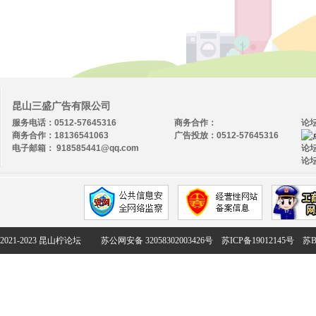
昆山三盛广告有限公司
服务电话：0512-57645316
商务合作：
论
商务合作：18136541063
广告投放：0512-57645316
电子邮箱： 918585441@qq.com
论坛
论坛
2021-2023 昆山柠论坛
苏公网安备 32058302003426号
苏ICP备19012145号
苏B2-