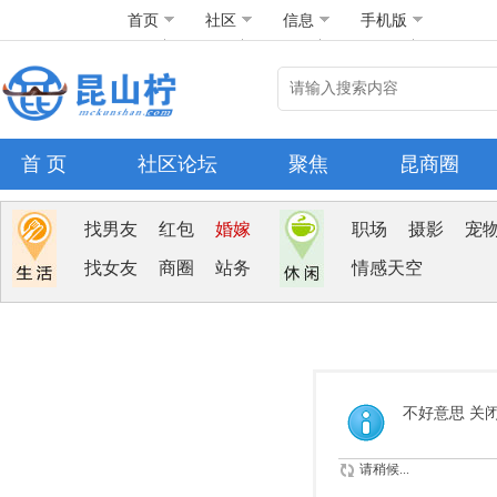
首页
社区
信息
手机版
首 页
社区论坛
聚焦
昆商圈
找男友
红包
婚嫁
职场
摄影
宠
找女友
商圈
站务
情感天空
不好意思 关
请稍候...