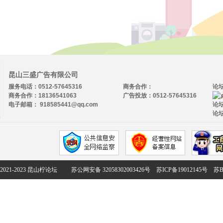
昆山三盛广告有限公司
服务电话：0512-57645316
商务合作：
论
商务合作：18136541063
广告投放：0512-57645316
电子邮箱： 918585441@qq.com
论坛
论坛
2021-2023 昆山柠论坛
苏公网安备 32058302003426号
苏ICP备19012145号
苏B2-