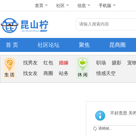
首页
社区
信息
手机版
首 页
社区论坛
聚焦
昆商圈
找男友
红包
婚嫁
职场
摄影
宠
找女友
商圈
站务
情感天空
不好意思 关
请稍候...