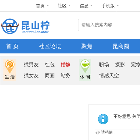
首页
社区
信息
手机版
首 页
社区论坛
聚焦
昆商圈
找男友
红包
婚嫁
职场
摄影
宠
找女友
商圈
站务
情感天空
不好意思 关
请稍候...