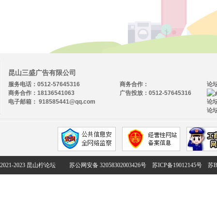
昆山三盛广告有限公司
服务电话：0512-57645316
商务合作：
论
商务合作：18136541063
广告投放：0512-57645316
电子邮箱： 918585441@qq.com
论坛
论坛
2021-2023 昆山柠论坛
苏公网安备 32058302003426号
苏ICP备19012145号
苏B2-