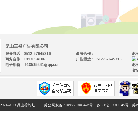
昆山三盛广告有限公司
服务电话：0512-57645316
商务合作：
论
商务合作：18136541063
广告投放：0512-57645316
电子邮箱： 918585441@qq.com
论坛
论坛
2021-2023 昆山柠论坛
苏公网安备 32058302003426号
苏ICP备19012145号
苏B2-