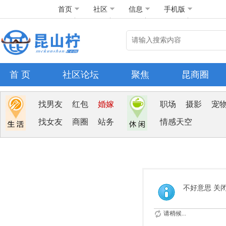
首页
社区
信息
手机版
首 页
社区论坛
聚焦
昆商圈
找男友
红包
婚嫁
职场
摄影
宠
找女友
商圈
站务
情感天空
不好意思 关
请稍候...