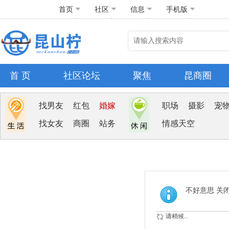
首页
社区
信息
手机版
首 页
社区论坛
聚焦
昆商圈
找男友
红包
婚嫁
职场
摄影
宠
找女友
商圈
站务
情感天空
不好意思 关
请稍候...