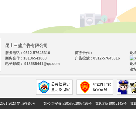
昆山三盛广告有限公司
服务电话：0512-57645316
商务合作：
论
商务合作：18136541063
广告投放：0512-57645316
电子邮箱： 918585441@qq.com
论坛
论坛
2021-2023 昆山柠论坛
苏公网安备 32058302003426号
苏ICP备19012145号
苏B2-