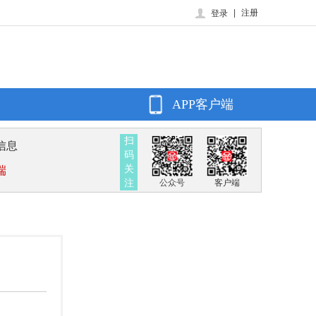
|
注册
登录
APP客户端
扫
信息
码
关
端
注
公众号
客户端