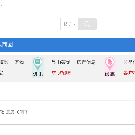
帖子
昆商圈
摄影
宠物
昆山茶馆
房产信息
分类
空
求职招聘
客户
不好意思 关闭了