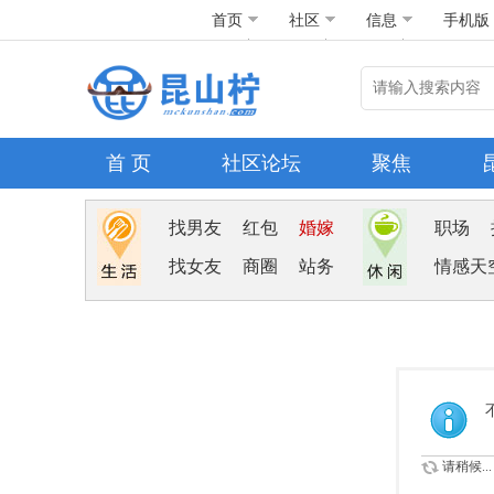
首页
社区
信息
手机版
首 页
社区论坛
聚焦
找男友
红包
婚嫁
职场
找女友
商圈
站务
情感天
请稍候...