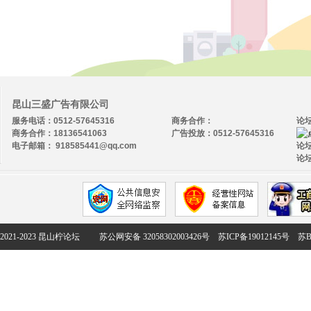
昆山三盛广告有限公司
服务电话：0512-57645316
商务合作：
论
商务合作：18136541063
广告投放：0512-57645316
电子邮箱： 918585441@qq.com
论坛
论坛
2021-2023 昆山柠论坛
苏公网安备 32058302003426号
苏ICP备19012145号
苏B2-