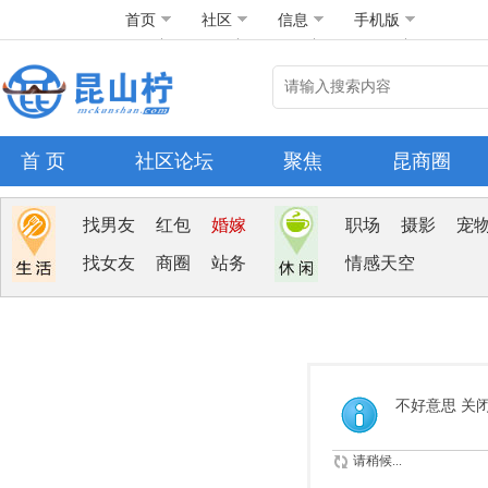
首页
社区
信息
手机版
首 页
社区论坛
聚焦
昆商圈
找男友
红包
婚嫁
职场
摄影
宠
找女友
商圈
站务
情感天空
不好意思 关
请稍候...